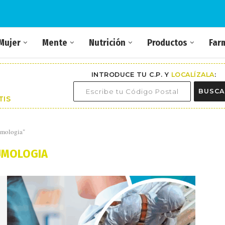
Mujer
Mente
Nutrición
Productos
Far
INTRODUCE TU C.P. Y
LOCALÍZALA
:
BUSCA
TIS
umologia"
UMOLOGIA