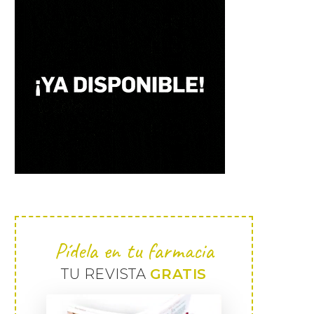
Pídela en tu farmacia
TU REVISTA
GRATIS