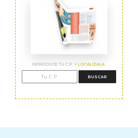
INTRODUCE TU C.P. Y
LOCALÍZALA
:
BUSCAR