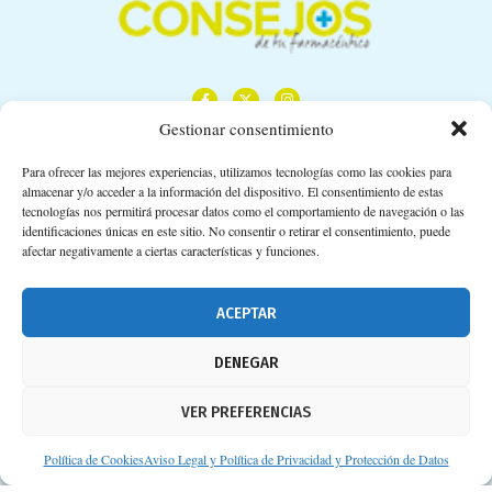
Gestionar consentimiento
Para ofrecer las mejores experiencias, utilizamos tecnologías como las cookies para
almacenar y/o acceder a la información del dispositivo. El consentimiento de estas
Calle Camino de los Descubrimientos, 11,
tecnologías nos permitirá procesar datos como el comportamiento de navegación o las
Planta 3ª 41092 – Sevilla
identificaciones únicas en este sitio. No consentir o retirar el consentimiento, puede
afectar negativamente a ciertas características y funciones.
674 02 62 03
info@consejosdetufarmaceutico.com
ACEPTAR
Aviso legal
DENEGAR
Política de cookies
VER PREFERENCIAS
Protección de datos personales
Suscripción a Newsletter
Política de Cookies
Aviso Legal y Política de Privacidad y Protección de Datos