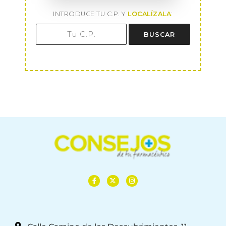
INTRODUCE TU C.P. Y
LOCALÍZALA
:
BUSCAR