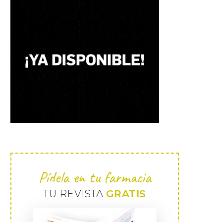
Pídela en tu farmacia
TU REVISTA
GRATIS