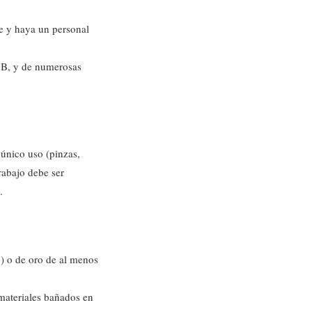
ne y haya un personal
y B, y de numerosas
n único uso (pinzas,
rabajo debe ser
.
o) o de oro de al menos
 materiales bañados en