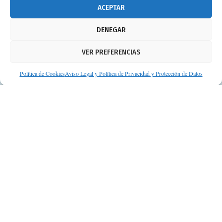
info@consejosdetufarmaceutico.com
ACEPTAR
Aviso legal
DENEGAR
Política de cookies
VER PREFERENCIAS
Protección de datos personales
Suscripción a Newsletter
Política de Cookies
Aviso Legal y Política de Privacidad y Protección de Datos