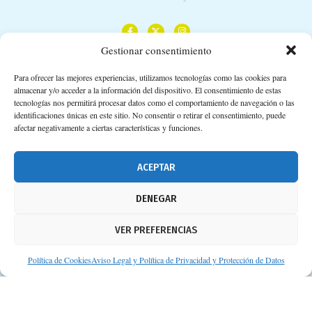
Gestionar consentimiento
Para ofrecer las mejores experiencias, utilizamos tecnologías como las cookies para
almacenar y/o acceder a la información del dispositivo. El consentimiento de estas
Calle Camino de los Descubrimientos, 11,
tecnologías nos permitirá procesar datos como el comportamiento de navegación o las
Planta 3ª 41092 – Sevilla
identificaciones únicas en este sitio. No consentir o retirar el consentimiento, puede
afectar negativamente a ciertas características y funciones.
674 02 62 03
info@consejosdetufarmaceutico.com
ACEPTAR
Aviso legal
DENEGAR
Política de cookies
VER PREFERENCIAS
Protección de datos personales
Suscripción a Newsletter
Política de Cookies
Aviso Legal y Política de Privacidad y Protección de Datos