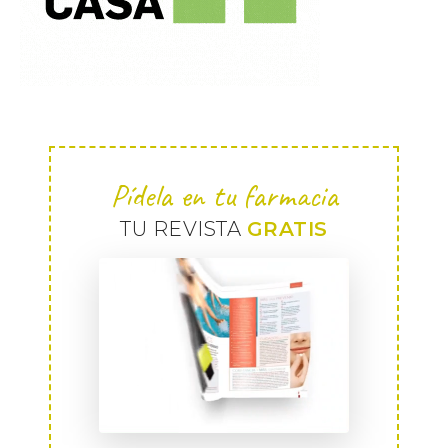
Pídela en tu farmacia
TU REVISTA
GRATIS