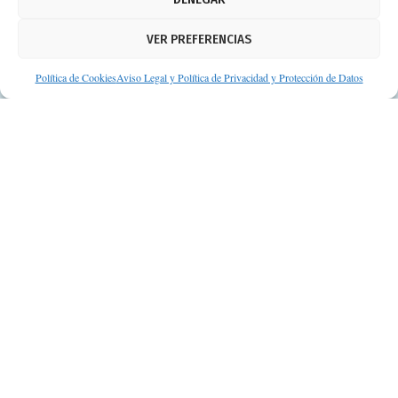
Política de cookies
VER PREFERENCIAS
Protección de datos personales
Suscripción a Newsletter
Política de Cookies
Aviso Legal y Política de Privacidad y Protección de Datos