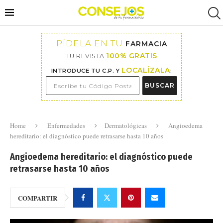
PÍDELA EN TU
FARMACIA
100% GRATIS
TU REVISTA
LOCALÍZALA
INTRODUCE TU C.P. Y
:
BUSCAR
Home
Enfermedades
Dermatológicas
Angioedema
hereditario: el diagnóstico puede retrasarse hasta 10 años
Angioedema hereditario: el diagnóstico puede
retrasarse hasta 10 años
COMPARTIR