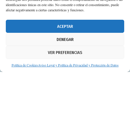
Planta 3ª 41092 – Sevilla
identificaciones únicas en este sitio. No consentir o retirar el consentimiento, puede
afectar negativamente a ciertas características y funciones.
674 02 62 03
info@consejosdetufarmaceutico.com
ACEPTAR
Aviso legal
DENEGAR
Política de cookies
VER PREFERENCIAS
Protección de datos personales
Suscripción a Newsletter
Política de Cookies
Aviso Legal y Política de Privacidad y Protección de Datos