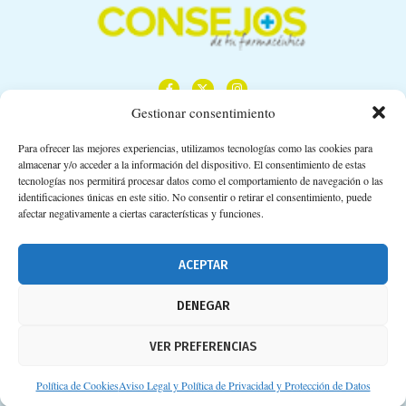
Gestionar consentimiento
Para ofrecer las mejores experiencias, utilizamos tecnologías como las cookies para
almacenar y/o acceder a la información del dispositivo. El consentimiento de estas
Calle Camino de los Descubrimientos, 11,
tecnologías nos permitirá procesar datos como el comportamiento de navegación o las
Planta 3ª 41092 – Sevilla
identificaciones únicas en este sitio. No consentir o retirar el consentimiento, puede
afectar negativamente a ciertas características y funciones.
674 02 62 03
info@consejosdetufarmaceutico.com
ACEPTAR
Aviso legal
DENEGAR
Política de cookies
VER PREFERENCIAS
Protección de datos personales
Suscripción a Newsletter
Política de Cookies
Aviso Legal y Política de Privacidad y Protección de Datos