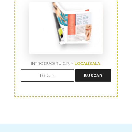
INTRODUCE TU C.P. Y
LOCALÍZALA
:
BUSCAR