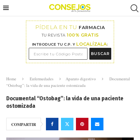
PÍDELA EN TU
FARMACIA
100% GRATIS
TU REVISTA
LOCALÍZALA
INTRODUCE TU C.P. Y
:
BUSCAR
Home
Enfermedades
Aparato digestivo
Documental
“Ostobag”: la vida de una paciente ostomizada
Documental “Ostobag”: la vida de una paciente
ostomizada
COMPARTIR