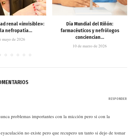
d renal «invisible»:
Día Mundial del Riñón:
la nefropatía...
farmacéuticos y nefrólogos
conciencian...
e mayo de 2026
10 de marzo de 2026
COMENTARIOS
RESPONDER
 nunca problemas importantes con la micción pero si con la
yaculación no existe pero que recupero un tanto si dejo de tomar