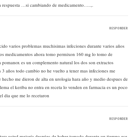
a respuesta …si cambiando de medicamento…..,.
RESPONDER
ecido varios problemas muchisimas infeciones durante varios años
arios medicamentos ahora tomo permixon 160 mg lo tomo de
 pomanox es un complemento natural los dos son extractos
s 3 años todo cambio no he vuelto a tener mas infeciones me
e hecho me dieron de alta en urologia hara año y medio despues de
lema el keriba no entra en receta lo venden en farmacia es un poco
el dia que me lo recetaron
RESPONDER
tara usted mejoría despúes de haber tomado durante un tiempo ese