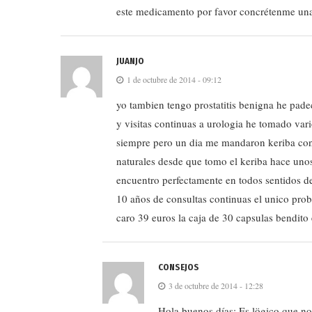
este medicamento por favor concrétenme un
JUANJO
1 de octubre de 2014 - 09:12
yo tambien tengo prostatitis benigna he pad
y visitas continuas a urologia he tomado v
siempre pero un dia me mandaron keriba con
naturales desde que tomo el keriba hace uno
encuentro perfectamente en todos sentidos d
10 años de consultas continuas el unico prob
caro 39 euros la caja de 30 capsulas bendito 
CONSEJOS
3 de octubre de 2014 - 12:28
Hola buenos días: Es lögico que no