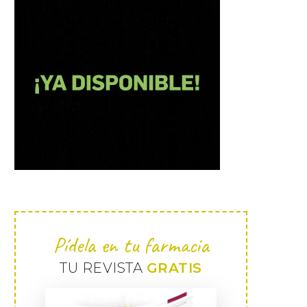
Pídela en tu farmacia
TU REVISTA
GRATIS