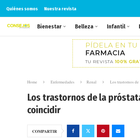
Quiénes somos
Nuestra revista
Bienestar
Belleza
Infantil
PÍDELA EN TU
FARMACIA
TU REVISTA
100% GRA
Home
Enfermedades
Renal
Los trastornos de
Los trastornos de la próstat
coincidir
COMPARTIR