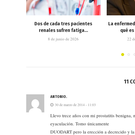
Dos de cada tres pacientes
La enfermeda
renales sufren fatiga...
qué es 
8 de junio de 2026
22 d
11 
ANTONIO.
30 de marzo de 2014 - 11:03
Llevo trece años con mi prostatitis benigna,
eyaculación. Tomo únicamente
DUODART pero la erección a decrecido y la e