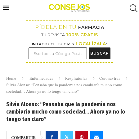
PÍDELA EN TU
FARMACIA
100% GRATIS
TU REVISTA
LOCALÍZALA
INTRODUCE TU C.P. Y
:
BUSCAR
Home
Enfermedades
Respiratorias
Coronavirus
Silvia Alonso: “Pensaba que la pandemia nos cambiaría mucho como
sociedad… Ahora ya no lo tengo tan claro”
Silvia Alonso: “Pensaba que la pandemia nos
cambiaría mucho como sociedad… Ahora ya no lo
tengo tan claro”
COMPARTIR