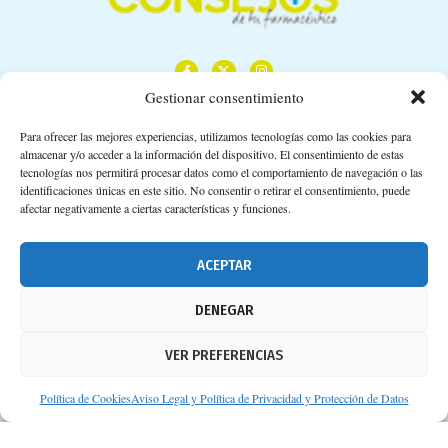
Gestionar consentimiento
Para ofrecer las mejores experiencias, utilizamos tecnologías como las cookies para
almacenar y/o acceder a la información del dispositivo. El consentimiento de estas
Calle Camino de los Descubrimientos, 11,
tecnologías nos permitirá procesar datos como el comportamiento de navegación o las
Planta 3ª 41092 – Sevilla
identificaciones únicas en este sitio. No consentir o retirar el consentimiento, puede
afectar negativamente a ciertas características y funciones.
674 02 62 03
info@consejosdetufarmaceutico.com
ACEPTAR
Aviso legal
DENEGAR
Política de cookies
VER PREFERENCIAS
Protección de datos personales
Suscripción a Newsletter
Política de Cookies
Aviso Legal y Política de Privacidad y Protección de Datos