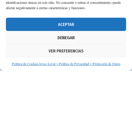
identificaciones únicas en este sitio. No consentir o retirar el consentimiento, puede
afectar negativamente a ciertas características y funciones.
674 02 62 03
info@consejosdetufarmaceutico.com
ACEPTAR
Aviso legal
DENEGAR
Política de cookies
VER PREFERENCIAS
Protección de datos personales
Suscripción a Newsletter
Política de Cookies
Aviso Legal y Política de Privacidad y Protección de Datos