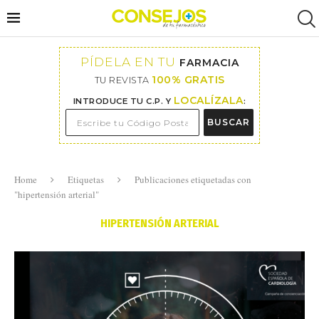
PÍDELA EN TU
FARMACIA
100% GRATIS
TU REVISTA
LOCALÍZALA
INTRODUCE TU C.P. Y
:
BUSCAR
Home
Etiquetas
Publicaciones etiquetadas con
"hipertensión arterial"
HIPERTENSIÓN ARTERIAL