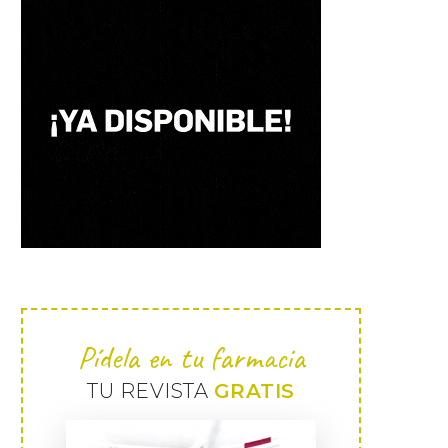
Pídela en tu farmacia
TU REVISTA
GRATIS