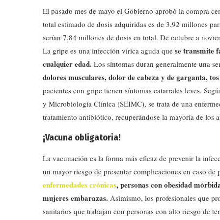
El pasado mes de mayo el Gobierno aprobó la compra cen
total estimado de dosis adquiridas es de 3,92 millones p
serían 7,84 millones de dosis en total. De octubre a novie
se transmite 
La gripe es una infección vírica aguda que
cualquier edad.
Los síntomas duran generalmente una sema
dolores musculares, dolor de cabeza y de garganta, to
pacientes con gripe tienen síntomas catarrales leves. Se
y Microbiología Clínica (SEIMC), se trata de una enferme
tratamiento antibiótico, recuperándose la mayoría de los 
¡Vacuna obligatoria!
La vacunación es la forma más eficaz de prevenir la infe
un mayor riesgo de presentar complicaciones en caso de p
enfermedades crónicas
, personas con obesidad mórbida
mujeres embarazas.
Asimismo, los profesionales que pro
sanitarios que trabajan con personas con alto riesgo de te