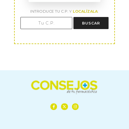
INTRODUCE TU C.P. Y
LOCALÍZALA
:
BUSCAR