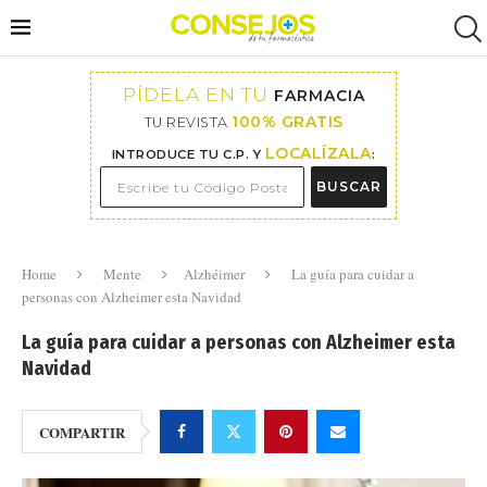
PÍDELA EN TU
FARMACIA
100% GRATIS
TU REVISTA
LOCALÍZALA
INTRODUCE TU C.P. Y
:
BUSCAR
Home
Mente
Alzhéimer
La guía para cuidar a
personas con Alzheimer esta Navidad
La guía para cuidar a personas con Alzheimer esta
Navidad
COMPARTIR