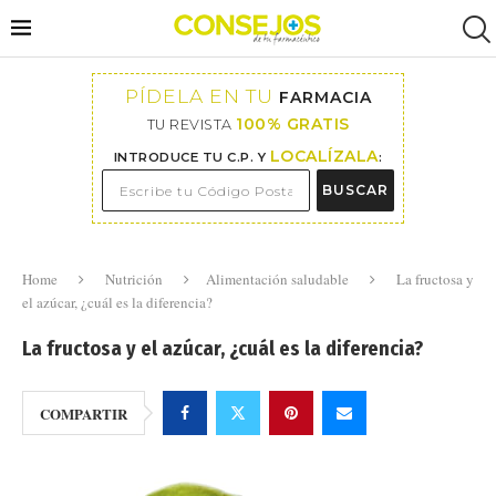
PÍDELA EN TU
FARMACIA
100% GRATIS
TU REVISTA
LOCALÍZALA
INTRODUCE TU C.P. Y
:
BUSCAR
Home
Nutrición
Alimentación saludable
La fructosa y
el azúcar, ¿cuál es la diferencia?
La fructosa y el azúcar, ¿cuál es la diferencia?
COMPARTIR