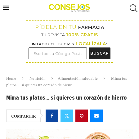
PÍDELA EN TU
FARMACIA
100% GRATIS
TU REVISTA
LOCALÍZALA
INTRODUCE TU C.P. Y
:
BUSCAR
Home
Nutrición
Alimentación saludable
Mima tus
platos… si quieres un corazón de hierro
Mima tus platos… si quieres un corazón de hierro
COMPARTIR