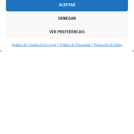
info@consejosdetufarmaceutico.com
ACEPTAR
Aviso legal
DENEGAR
Política de cookies
VER PREFERENCIAS
Protección de datos personales
Suscripción a Newsletter
Política de Cookies
Aviso Legal y Política de Privacidad y Protección de Datos