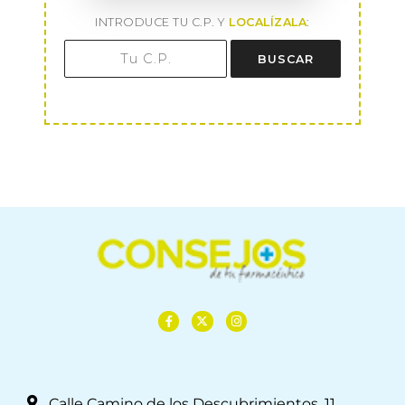
INTRODUCE TU C.P. Y
LOCALÍZALA
:
BUSCAR
Calle Camino de los Descubrimientos, 11,