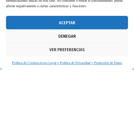
identificaciones únicas en este sitio. No consentir o retirar el consentimiento, puede
afectar negativamente a ciertas características y funciones.
674 02 62 03
info@consejosdetufarmaceutico.com
ACEPTAR
Aviso legal
DENEGAR
Política de cookies
VER PREFERENCIAS
Protección de datos personales
Suscripción a Newsletter
Política de Cookies
Aviso Legal y Política de Privacidad y Protección de Datos