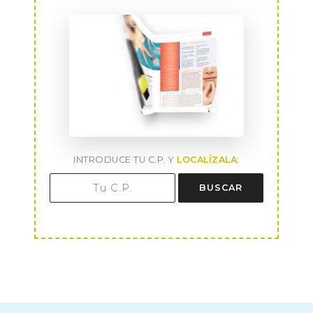
INTRODUCE TU C.P. Y
LOCALÍZALA
:
BUSCAR