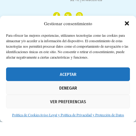
Gestionar consentimiento
Para ofrecer las mejores experiencias, utilizamos tecnologías como las cookies para
almacenar y/o acceder a la información del dispositivo. El consentimiento de estas
Calle Camino de los Descubrimientos, 11,
tecnologías nos permitirá procesar datos como el comportamiento de navegación o las
Planta 3ª 41092 – Sevilla
identificaciones únicas en este sitio. No consentir o retirar el consentimiento, puede
afectar negativamente a ciertas características y funciones.
674 02 62 03
info@consejosdetufarmaceutico.com
ACEPTAR
Aviso legal
DENEGAR
Política de cookies
VER PREFERENCIAS
Protección de datos personales
Suscripción a Newsletter
Política de Cookies
Aviso Legal y Política de Privacidad y Protección de Datos