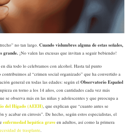
Cuando vislumbres alguna de estas señales,
trecho” no tan largo.
s grande.
¡No valen las excusas que invitan a seguir bebiendo!
 día todo lo celebramos con alcohol. Hasta tal punto
 contribuimos al “crimen social organizado” que ha convertido a
Observatorio Español
ación general en todas las edades: según el
pieza en torno a los 14 años, con cantidades cada vez más
ue se observa más en las niñas y adolescentes y que preocupa a
dio del Hígado (AEEH)
, que explican que “cuanto antes se
n y acabar en cirrosis”.
De hecho, según estos especialistas, el
enfermedad hepática grave
de
en adultos, así como la primera
ecesidad de trasplante
.