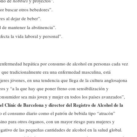
ono de
hobbies
y proyectos”.
 por buscar otros bebedores”.
res al dejar de beber”.
d de mantener la abstinencia”.
afecta la vida laboral y personal”.
enfermedad hepática por consumo de alcohol en personas cada vez
l, que tradicionalmente era una enfermedad masculina, está
res jóvenes, en una tendencia que llega de la cultura anglosajona
eos y “a la que hay que poner freno con sensibilización y
consumidor sea más joven y mujer en todos los países avanzados”,
l Clínic de Barcelona y director del Registro de Alcohol de la
o el consumo diario como el patrón de bebida tipo “atracón”
 sino para otros órganos, con un mayor riesgo para mujeres y
egativo de las pequeñas cantidades de alcohol en la salud global.