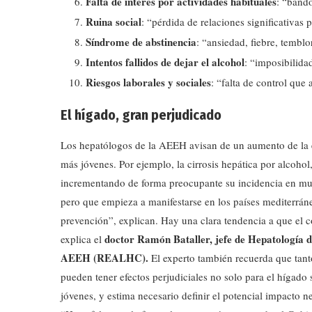
Falta de interés por actividades habituales
: “band
Ruina social
: “pérdida de relaciones significativas
Síndrome de abstinencia
: “ansiedad, fiebre, temblo
Intentos fallidos de dejar el alcohol
: “imposibilida
Riesgos laborales y sociales
: “falta de control que 
El hígado, gran perjudicado
Los hepatólogos de la AEEH avisan de un aumento de la 
más jóvenes. Por ejemplo, la cirrosis hepática por alcoho
incrementando de forma preocupante su incidencia en muje
pero que empieza a manifestarse en los países mediterrán
prevención”, explican. Hay una clara tendencia a que el 
doctor Ramón Bataller, jefe de Hepatología de
explica el
AEEH (REALHC).
El experto también recuerda que tant
pueden tener efectos perjudiciales no solo para el hígado
jóvenes, y estima necesario definir el potencial impacto n