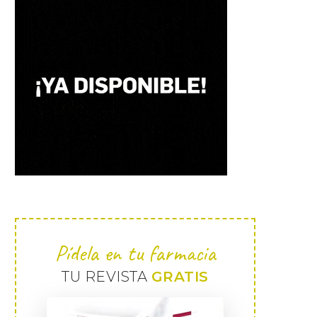
Pídela en tu farmacia
TU REVISTA
GRATIS