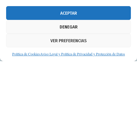
info@consejosdetufarmaceutico.com
ACEPTAR
Aviso legal
DENEGAR
Política de cookies
VER PREFERENCIAS
Protección de datos personales
Suscripción a Newsletter
Política de Cookies
Aviso Legal y Política de Privacidad y Protección de Datos