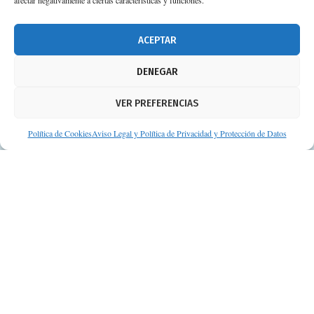
afectar negativamente a ciertas características y funciones.
674 02 62 03
info@consejosdetufarmaceutico.com
ACEPTAR
Aviso legal
DENEGAR
Política de cookies
VER PREFERENCIAS
Protección de datos personales
Suscripción a Newsletter
Política de Cookies
Aviso Legal y Política de Privacidad y Protección de Datos