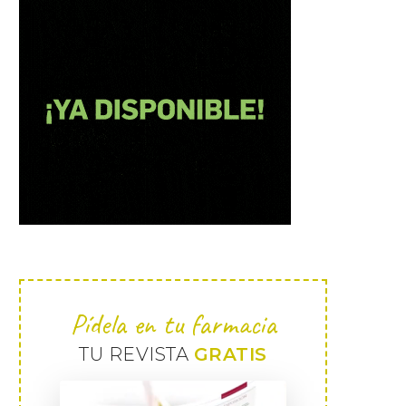
Pídela en tu farmacia
TU REVISTA
GRATIS