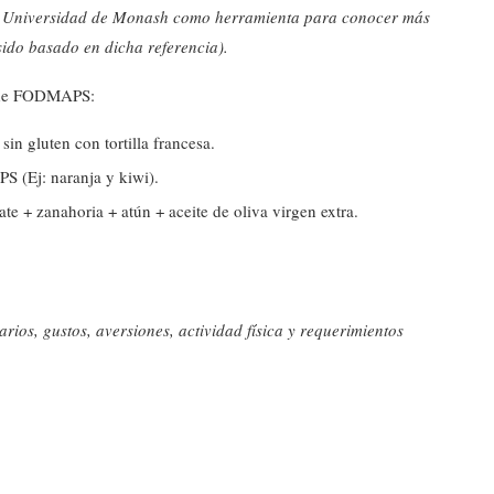
a Universidad de Monash como herramienta para conocer más
 sido basado en dicha referencia).
ón de FODMAPS:
in gluten con tortilla francesa.
S (Ej: naranja y kiwi).
e + zanahoria + atún + aceite de oliva virgen extra.
rios, gustos, aversiones, actividad física y requerimientos