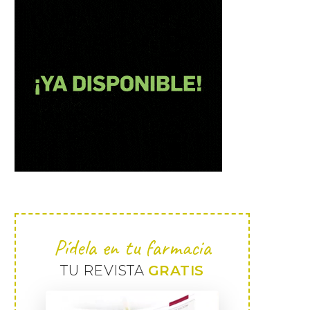
Pídela en tu farmacia
TU REVISTA
GRATIS