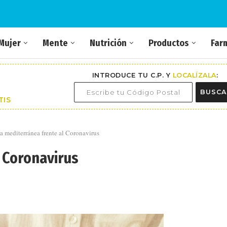
Mujer
Mente
Nutrición
Productos
Far
INTRODUCE TU C.P. Y
LOCALÍZALA
:
BUSCA
TIS
a mediterránea frente al Coronavirus
l Coronavirus