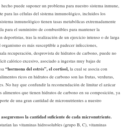
te hecho puede suponer un problema para nuestro sistema inmune,
e para las células del sistema inmunológico, incluidos los
el sistema inmunológico tienen tasas metabólicas extremadamente
ada para el suministro de combustibles para mantener la
deportistas, tras la realización de un ejercicio intenso o de larga
l organismo es más susceptible a padecer infecciones,
 mala recuperación, desprovista de hidratos de carbono, puede no
ficit calórico excesivo, asociado a ingestas muy bajas de
“hormona del estrés”, el cortisol,
osa
la cual se asocia con
imentos ricos en hidratos de carbono son las frutas, verduras,
bres. No hay que confundir la recomendación de limitar el azúcar
los alimentos que tienen hidratos de carbono en su composición, ya
porte de una gran cantidad de micronutrientes a nuestro
 aseguremos la cantidad suficiente de cada micronutriente.
tarían las vitaminas hidrosolubles (grupo B, C), vitaminas