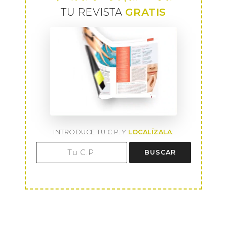
TU REVISTA
GRATIS
INTRODUCE TU C.P. Y
LOCALÍZALA
:
BUSCAR