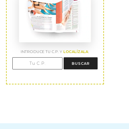
INTRODUCE TU C.P. Y
LOCALÍZALA
:
Displasia cervical: Qué es, grados
El útero Invertido, ¿afect
BUSCAR
(CIN 1, 2,...
fertilidad? Síntomas.
13 de abril de 2026
13 de abril de 2026