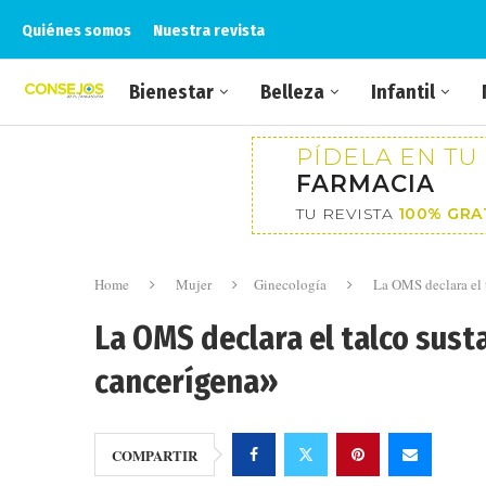
Quiénes somos
Nuestra revista
Bienestar
Belleza
Infantil
PÍDELA EN TU
FARMACIA
TU REVISTA
100% GRA
Home
Mujer
Ginecología
La OMS declara el 
La OMS declara el talco sus
cancerígena»
COMPARTIR