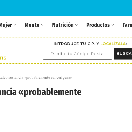
Mujer
Mente
Nutrición
Productos
Far
INTRODUCE TU C.P. Y
LOCALÍZALA
:
BUSCA
TIS
talco sustancia «probablemente cancerígena»
tancia «probablemente