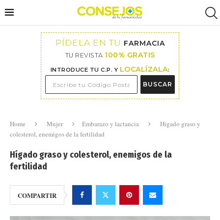
PÍDELA EN TU
FARMACIA
100% GRATIS
TU REVISTA
LOCALÍZALA
INTRODUCE TU C.P. Y
:
BUSCAR
Home
Mujer
Embarazo y lactancia
Hígado graso y
colesterol, enemigos de la fertilidad
Hígado graso y colesterol, enemigos de la
fertilidad
COMPARTIR