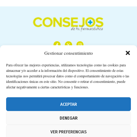
Gestionar consentimiento
Para ofrecer las mejores experiencias, utilizamos tecnologías como las cookies para
almacenar y/o acceder a la información del dispositivo. El consentimiento de estas
Calle Camino de los Descubrimientos, 11,
tecnologías nos permitirá procesar datos como el comportamiento de navegación o las
Planta 3ª 41092 – Sevilla
identificaciones únicas en este sitio. No consentir o retirar el consentimiento, puede
afectar negativamente a ciertas características y funciones.
674 02 62 03
info@consejosdetufarmaceutico.com
ACEPTAR
Aviso legal
DENEGAR
Política de cookies
VER PREFERENCIAS
Protección de datos personales