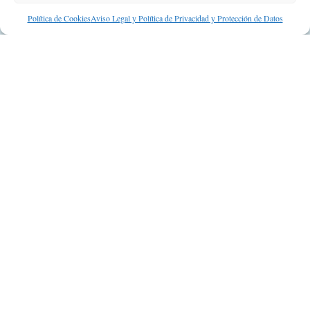
Suscripción a Newsletter
Política de Cookies
Aviso Legal y Política de Privacidad y Protección de Datos