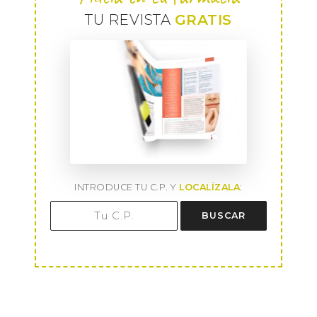
TU REVISTA
GRATIS
INTRODUCE TU C.P. Y
LOCALÍZALA
:
BUSCAR