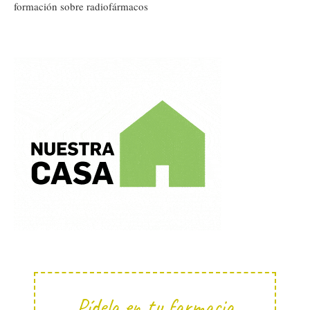
formación sobre radiofármacos
Pídela en tu farmacia