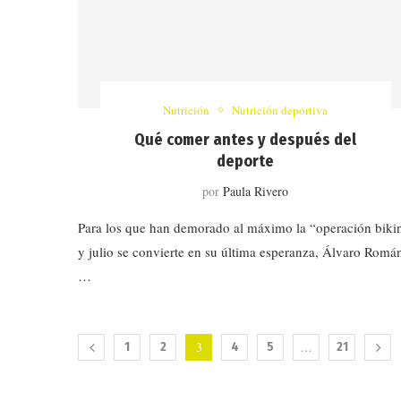
Nutrición
Nutrición deportiva
Qué comer antes y después del
deporte
por
Paula Rivero
Para los que han demorado al máximo la “operación biki
y julio se convierte en su última esperanza, Álvaro Romá
…
3
…
1
2
4
5
21