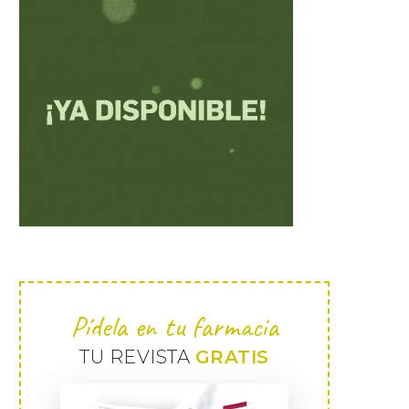
Pídela en tu farmacia
TU REVISTA
GRATIS