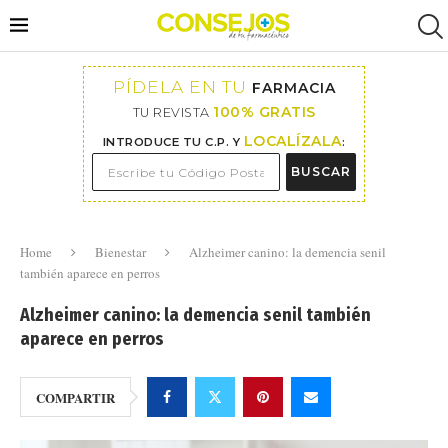
PÍDELA EN TU
FARMACIA
100% GRATIS
TU REVISTA
LOCALÍZALA
INTRODUCE TU C.P. Y
:
BUSCAR
Home
Bienestar
Alzheimer canino: la demencia senil
también aparece en perros
Alzheimer canino: la demencia senil también
aparece en perros
COMPARTIR