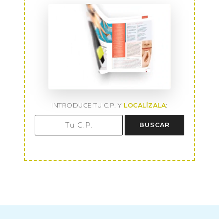
INTRODUCE TU C.P. Y
LOCALÍZALA
:
BUSCAR