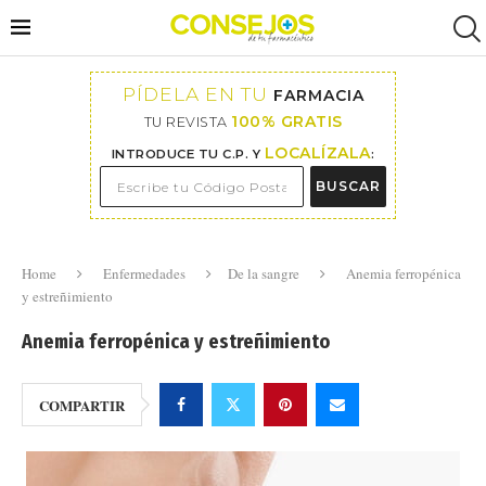
PÍDELA EN TU
FARMACIA
100% GRATIS
TU REVISTA
LOCALÍZALA
INTRODUCE TU C.P. Y
:
BUSCAR
Home
Enfermedades
De la sangre
Anemia ferropénica
y estreñimiento
Anemia ferropénica y estreñimiento
COMPARTIR