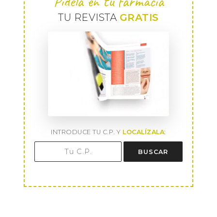
Pídela en tu farmacia
TU REVISTA
GRATIS
INTRODUCE TU C.P. Y
LOCALÍZALA
:
BUSCAR